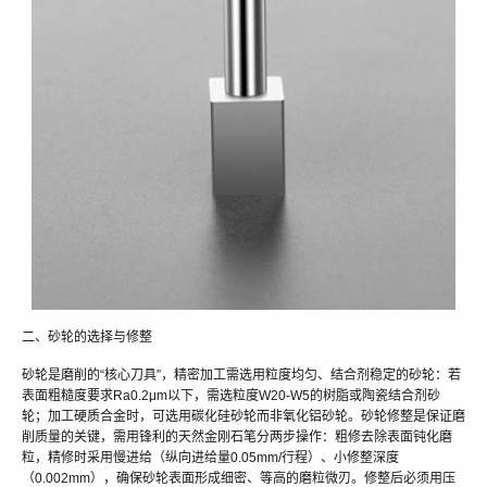
二、砂轮的选择与修整
砂轮是磨削的“核心刀具”，精密加工需选用粒度均匀、结合剂稳定的砂轮：若
表面粗糙度要求Ra0.2μm以下，需选粒度W20-W5的树脂或陶瓷结合剂砂
轮；加工硬质合金时，可选用碳化硅砂轮而非氧化铝砂轮。砂轮修整是保证磨
削质量的关键，需用锋利的天然金刚石笔分两步操作：粗修去除表面钝化磨
粒，精修时采用慢进给（纵向进给量0.05mm/行程）、小修整深度
（0.002mm），确保砂轮表面形成细密、等高的磨粒微刃。修整后必须用压