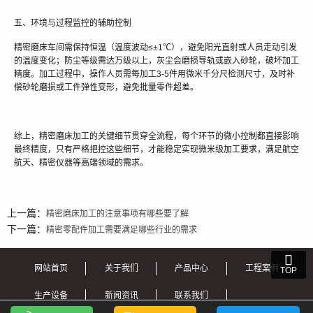
五、环境与过程监控的辅助控制
精密磨床车间需保持恒温（温度波动≤±1℃），避免阳光直射或人员走动引发
的温度变化；防尘等级需达万级以上，灰尘会磨损导轨或嵌入砂轮，破坏加工
精度。加工过程中，操作人员需每加工3-5件用微米千分尺检测尺寸，及时补
偿砂轮磨损或工件弹性变形，避免批量零件超差。
综上，精密磨床加工的关键细节贯穿全流程，每个环节的微小控制都直接影响
最终精度，只有严格把控这些细节，才能稳定实现微米级加工要求，满足航空
航天、精密仪器等高端领域的需求。
上一篇：
精密磨床加工的注意事项有哪些要了解
下一篇：
精密零配件加工需要满足哪些行业的需求

网站首页
关于我们
产品中心
工程案例
TOP
生产设备
新闻资讯
联系我们