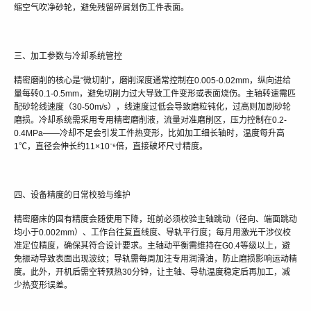
缩空气吹净砂轮，避免残留碎屑划伤工件表面。
三、加工参数与冷却系统管控
精密磨削的核心是“微切削”，磨削深度通常控制在0.005-0.02mm，纵向进给
量每转0.1-0.5mm，避免切削力过大导致工件变形或表面烧伤。主轴转速需匹
配砂轮线速度（30-50m/s），线速度过低会导致磨粒钝化，过高则加剧砂轮
磨损。冷却系统需采用专用精密磨削液，流量对准磨削区，压力控制在0.2-
0.4MPa——冷却不足会引发工件热变形，比如加工细长轴时，温度每升高
1℃，直径会伸长约11×10⁻⁶倍，直接破坏尺寸精度。
四、设备精度的日常校验与维护
精密磨床的固有精度会随使用下降，班前必须校验主轴跳动（径向、端面跳动
均小于0.002mm）、工作台往复直线度、导轨平行度；每月用激光干涉仪校
准定位精度，确保其符合设计要求。主轴动平衡需维持在G0.4等级以上，避
免振动导致表面出现波纹；导轨需每周加注专用润滑油，防止磨损影响运动精
度。此外，开机后需空转预热30分钟，让主轴、导轨温度稳定后再加工，减
少热变形误差。