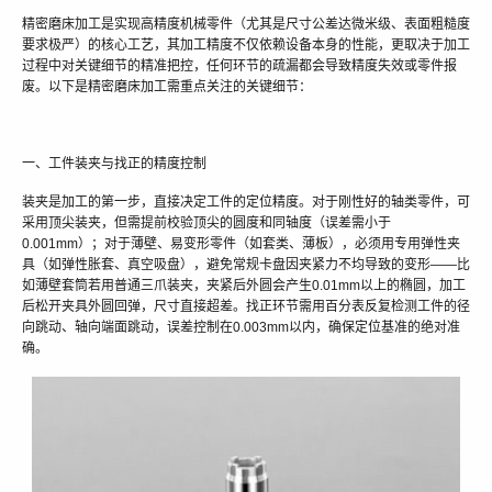
精密磨床加工是实现高精度机械零件（尤其是尺寸公差达微米级、表面粗糙度
要求极严）的核心工艺，其加工精度不仅依赖设备本身的性能，更取决于加工
过程中对关键细节的精准把控，任何环节的疏漏都会导致精度失效或零件报
废。以下是精密磨床加工需重点关注的关键细节：
一、工件装夹与找正的精度控制
装夹是加工的第一步，直接决定工件的定位精度。对于刚性好的轴类零件，可
采用顶尖装夹，但需提前校验顶尖的圆度和同轴度（误差需小于
0.001mm）；对于薄壁、易变形零件（如套类、薄板），必须用专用弹性夹
具（如弹性胀套、真空吸盘），避免常规卡盘因夹紧力不均导致的变形——比
如薄壁套筒若用普通三爪装夹，夹紧后外圆会产生0.01mm以上的椭圆，加工
后松开夹具外圆回弹，尺寸直接超差。找正环节需用百分表反复检测工件的径
向跳动、轴向端面跳动，误差控制在0.003mm以内，确保定位基准的绝对准
确。