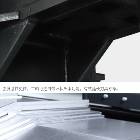
，强度刚性更佳，主轴可选自带环状喷水功能，有效延长刀具寿命。