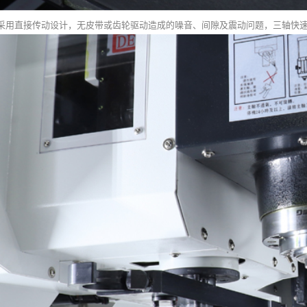
采用直接传动设计，无皮带或齿轮驱动造成的噪音、间隙及震动问题，三轴快速位移