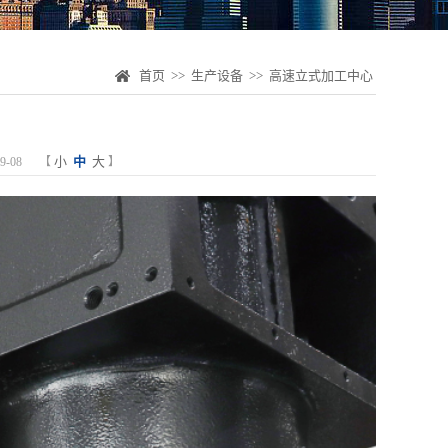
首页
>>
生产设备
>>
高速立式加工中心
小
中
大
-08
【
】